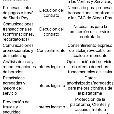
a las Ventas y Servicios)
Procesamiento
Necesario para procesar
Ejecución del
de pagos a través
transacciones conforme
contrato
de Skedu Pay
a los T&C de Skedu Pay
Comunicaciones
Necesarias para la
transaccionales
Ejecución del
prestación del servicio
(confirmaciones,
contrato
contratado
recordatorios)
Comunicaciones
Consentimiento expreso
promocionales y
Consentimiento
del titular, revocable en
de marketing
cualquier momento
Análisis de uso y
Optimización del servicio;
recomendaciones
Interés legítimo
no afecta derechos
de horarios
fundamentales del titular
Estadísticas
Datos
agregadas y
anonimizados/agregados
Interés legítimo
mejora del
para mejora continua de
servicio
la plataforma
Protección de la
Prevención de
plataforma, Clientes y
fraude y
Interés legítimo
Usuarios frente a
seguridad